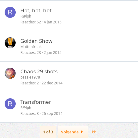
Hot, hot, hot
R
R@lph
Reacties
52
4 jan 2015
Golden Show
Mattenfreak
Reacties
23
2 jan 2015
Chaos 29 shots
bassie1978
Reacties
2
22 dec 2014
Transformer
R
R@lph
Reacties
3
26 sep 2014
Last
1 of 3
Volgende