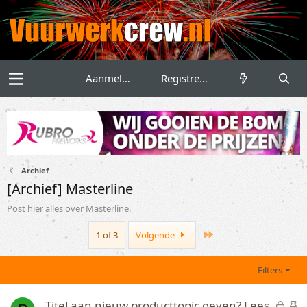
Aanmelden
Registreren
Archief
[Archief] Masterline
Post hier alles over Masterline.
Last
1 of 3
Volgende
Filters
G
S
Titel aan nieuw producttopic geven? Lees