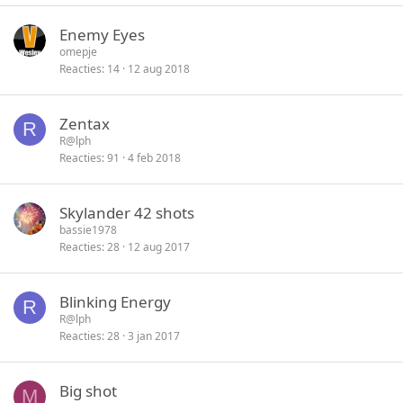
Enemy Eyes
omepje
Reacties
14
12 aug 2018
Zentax
R
R@lph
Reacties
91
4 feb 2018
Skylander 42 shots
bassie1978
Reacties
28
12 aug 2017
Blinking Energy
R
R@lph
Reacties
28
3 jan 2017
Big shot
M