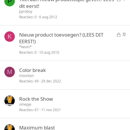
P
e
t
dit eerst!
s
i
pyroboy
l
c
Reacties
0
6 aug 2012
o
k
t
y
G
S
Nieuw product toevoegen? (LEES DIT
e
K
e
t
EERST!)
n
s
i
*kevin*
l
c
Reacties
0
10 aug 2010
o
k
t
y
Color break
e
M
moontan
n
Reacties
49
29 dec 2022
Rock the Show
omepje
Reacties
67
11 nov 2021
Maximum blast