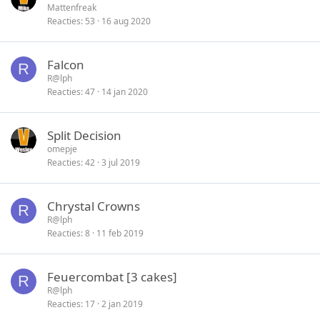
Mattenfreak
Reacties
53
16 aug 2020
Falcon
R
R@lph
Reacties
47
14 jan 2020
Split Decision
omepje
Reacties
42
3 jul 2019
Chrystal Crowns
R
R@lph
Reacties
8
11 feb 2019
Feuercombat [3 cakes]
R
R@lph
Reacties
17
2 jan 2019