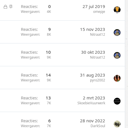
l
c
G
S
Reacties
0
27 jul 2019
o
k
e
t
Weergaven
4K
omepje
t
y
s
i
e
l
c
n
Reacties
9
15 nov 2023
o
k
Weergaven
8K
Nitraat12
t
y
e
n
Reacties
10
30 okt 2023
Weergaven
9K
Nitraat12
Reacties
14
31 aug 2023
Weergaven
9K
pyro2002
Reacties
13
2 mrt 2023
Weergaven
7K
SkoebieVuurwerk
Reacties
6
28 nov 2022
Weergaven
7K
DarkSoul