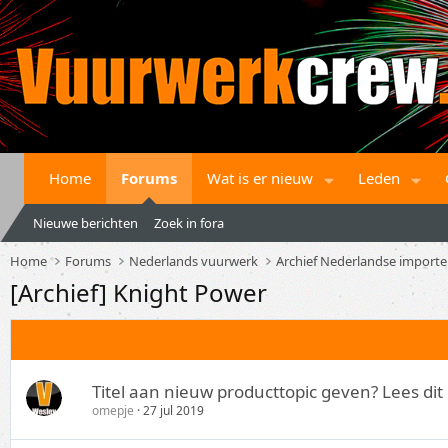
Home
Forums
Wat is er nieuw
Leden
Nieuwe berichten
Zoek in fora
Home
Forums
Nederlands vuurwerk
Archief Nederlandse importe
[Archief] Knight Power
Titel aan nieuw producttopic geven? Lees dit 
omepje
27 jul 2019