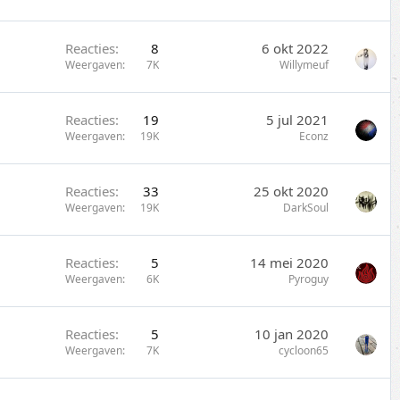
Reacties
8
6 okt 2022
Weergaven
7K
Willymeuf
Reacties
19
5 jul 2021
Weergaven
19K
Econz
Reacties
33
25 okt 2020
Weergaven
19K
DarkSoul
Reacties
5
14 mei 2020
Weergaven
6K
Pyroguy
Reacties
5
10 jan 2020
Weergaven
7K
cycloon65