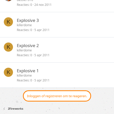
n
Reacties
0
24 nov 2011
s
i
l
c
o
k
Explosive 3
K
t
y
killerdome
e
Reacties
0
5 apr 2011
n
Explosive 2
K
killerdome
Reacties
0
5 apr 2011
Explosive 1
K
killerdome
Reacties
0
5 apr 2011
Inloggen of registreren om te reageren.
2Fireworks