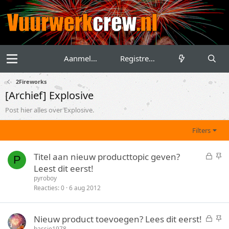
Aanmelden
Registreren
2Fireworks
[Archief] Explosive
Post hier alles over Explosive.
Filters
G
S
Titel aan nieuw producttopic geven?
P
e
t
Leest dit eerst!
s
i
pyroboy
l
c
Reacties
0
6 aug 2012
o
k
t
y
G
S
Nieuw product toevoegen? Lees dit eerst!
e
e
t
bassie1978