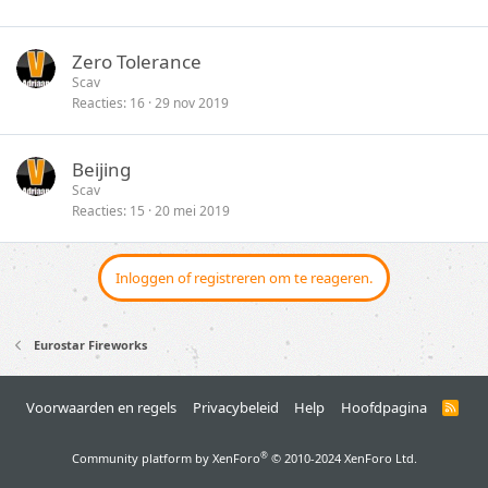
Zero Tolerance
Scav
Reacties
16
29 nov 2019
Beijing
Scav
Reacties
15
20 mei 2019
Inloggen of registreren om te reageren.
Eurostar Fireworks
Voorwaarden en regels
Privacybeleid
Help
Hoofdpagina
R
S
S
®
Community platform by XenForo
© 2010-2024 XenForo Ltd.