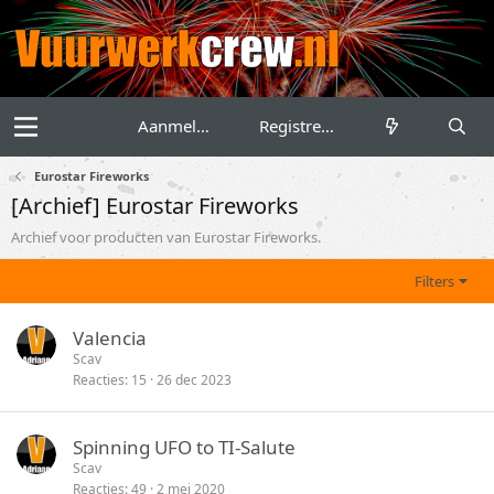
Aanmelden
Registreren
Eurostar Fireworks
[Archief] Eurostar Fireworks
Archief voor producten van Eurostar Fireworks.
Filters
Valencia
Scav
Reacties
15
26 dec 2023
Spinning UFO to TI-Salute
Scav
Reacties
49
2 mei 2020