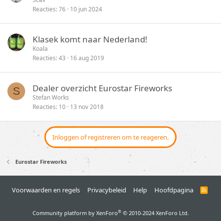
n
Reacties
76
10 jun 2024
Klasek komt naar Nederland!
Koala
Reacties
43
16 aug 2019
Dealer overzicht Eurostar Fireworks
S
Stefan Works
Reacties
10
13 nov 2018
Inloggen of registreren om te reageren.
Eurostar Fireworks
Voorwaarden en regels
Privacybeleid
Help
Hoofdpagina
R
S
S
®
Community platform by XenForo
© 2010-2024 XenForo Ltd.