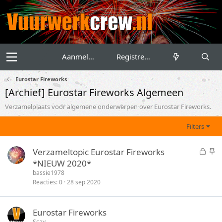
Aanmelden
Registreren
Eurostar Fireworks
[Archief] Eurostar Fireworks Algemeen
Verzamelplaats voor algemene onderwerpen over Eurostar Fireworks.
Filters
G
S
Verzameltopic Eurostar Fireworks
e
t
*NIEUW 2020*
s
i
bassie1978
l
c
Reacties
0
28 sep 2020
o
k
t
y
Eurostar Fireworks
e
Scav