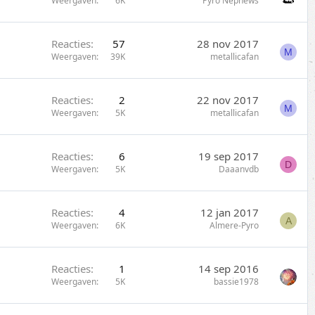
Weergaven
6K
Pyro Nephews
Reacties
57
28 nov 2017
M
Weergaven
39K
metallicafan
Reacties
2
22 nov 2017
M
Weergaven
5K
metallicafan
Reacties
6
19 sep 2017
D
Weergaven
5K
Daaanvdb
Reacties
4
12 jan 2017
A
Weergaven
6K
Almere-Pyro
Reacties
1
14 sep 2016
Weergaven
5K
bassie1978