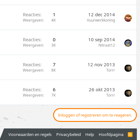
Reacties
1
12 dec 2014
Weergaven
4K
Vuurwerkkoning
Reacties
0
10 sep 2014
Weergaven
3K
Nitraat12
Reacties
7
12 nov 2013
Weergaven
8K
Torrr
Reacties
6
26 okt 2013
Weergaven
7K
Torrr
Inloggen of registreren om te reageren.
Voorwaarden en regels
Privacybeleid
Help
Hoofdpagina
R
S