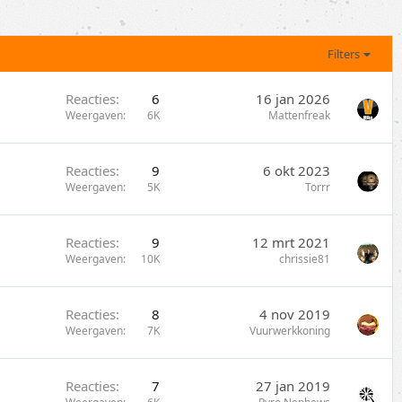
Filters
Reacties
6
16 jan 2026
Weergaven
6K
Mattenfreak
Reacties
9
6 okt 2023
Weergaven
5K
Torrr
Reacties
9
12 mrt 2021
Weergaven
10K
chrissie81
Reacties
8
4 nov 2019
Weergaven
7K
Vuurwerkkoning
Reacties
7
27 jan 2019