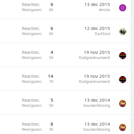
Reacties
6
13 dec 2015
D
Weergaven
6K
densta
Reacties
6
12 dec 2015
Weergaven
6K
DarkSoul
Reacties
4
19 nov 2015
Weergaven
5K
Knalgoedvuurwerk
Reacties
14
19 nov 2015
Weergaven
7K
Knalgoedvuurwerk
Reacties
5
13 dec 2014
Weergaven
5K
Vuurwerkkoning
Reacties
8
13 dec 2014
Weergaven
5K
Vuurwerkkoning