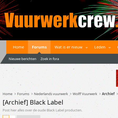
Home
Forums
Wat is er nieuw
Leden
Nieuwe berichten
Zoek in fora
Home
Forums
Nederlands vuurwerk
Wolff Vuurwerk
Archief
[Archief] Black Label
Post hier alles over de oude Black Label producten.