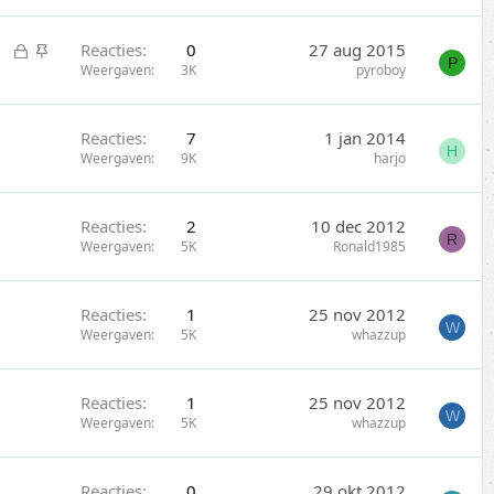
s
i
l
c
G
S
Reacties
0
27 aug 2015
o
k
P
e
t
Weergaven
3K
pyroboy
t
y
s
i
e
l
c
n
Reacties
7
1 jan 2014
o
k
H
Weergaven
9K
harjo
t
y
e
n
Reacties
2
10 dec 2012
R
Weergaven
5K
Ronald1985
Reacties
1
25 nov 2012
W
Weergaven
5K
whazzup
Reacties
1
25 nov 2012
W
Weergaven
5K
whazzup
Reacties
0
29 okt 2012