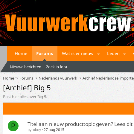
Home
Forums
Wat is er nieuw
Leden
Nieuwe berichten
Zoek in fora
Home
Forums
Nederlands vuurwerk
Archief Nederlandse importe
[Archief] Big 5
Post hier alles over Big 5.
Titel aan nieuw producttopic geven? Lees dit 
P
pyroboy
27 aug 2015