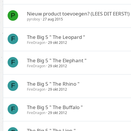
Nieuw product toevoegen? (LEES DIT EERST!)
P
pyroboy
27 aug 2015
The Big 5 " The Leopard "
F
FireDragon
29 okt 2012
The Big 5 " The Elephant "
F
FireDragon
29 okt 2012
The Big 5 " The Rhino "
F
FireDragon
29 okt 2012
The Big 5 " The Buffalo "
F
FireDragon
29 okt 2012
The Big 5 " The Lion "