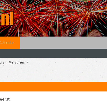
Calendar
urs
Mercurius
eerst!