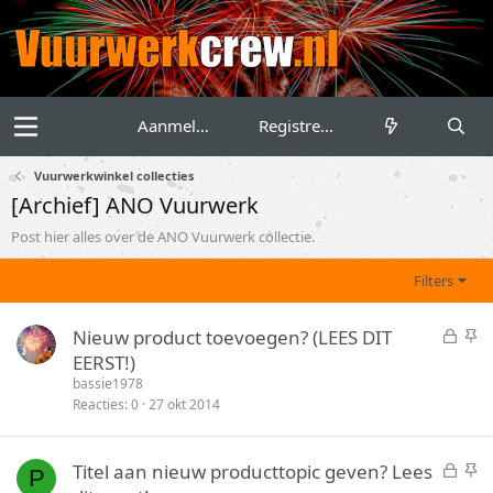
Aanmelden
Registreren
Vuurwerkwinkel collecties
[Archief] ANO Vuurwerk
Post hier alles over de ANO Vuurwerk collectie.
Filters
G
S
Nieuw product toevoegen? (LEES DIT
e
t
EERST!)
s
i
bassie1978
l
c
Reacties
0
27 okt 2014
o
k
t
y
G
S
Titel aan nieuw producttopic geven? Lees
e
P
e
t