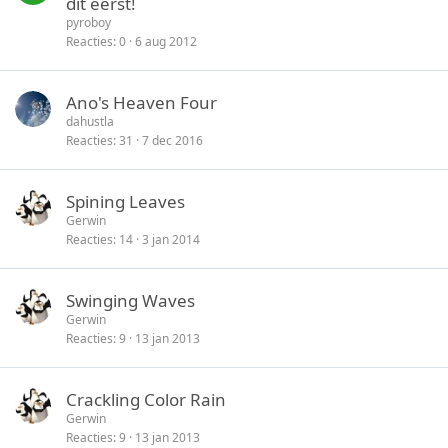
dit eerst!
n
s
i
pyroboy
l
c
Reacties
0
6 aug 2012
o
k
t
y
Ano's Heaven Four
e
dahustla
n
Reacties
31
7 dec 2016
Spining Leaves
Gerwin
Reacties
14
3 jan 2014
Swinging Waves
Gerwin
Reacties
9
13 jan 2013
Crackling Color Rain
Gerwin
Reacties
9
13 jan 2013